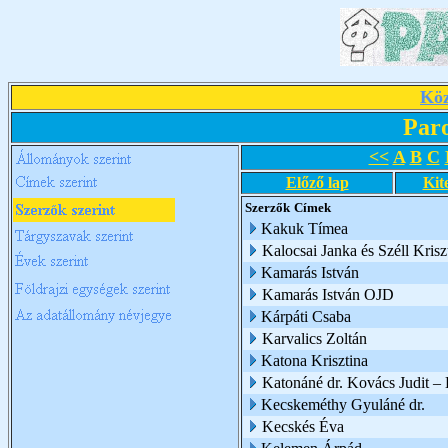
Köz
Par
<<
A
B
C
Előző lap
Kit
Szerzők
Címek
Kakuk Tímea
Kalocsai Janka és Széll Krisz
Kamarás István
Kamarás István OJD
Kárpáti Csaba
Karvalics Zoltán
Katona Krisztina
Katonáné dr. Kovács Judit 
Kecskeméthy Gyuláné dr.
Kecskés Éva