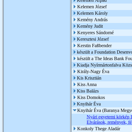
Kelemen Árpád
Kelemen József
Kelemen Károly
Kemény András
Kemény Judit
Kenyeres Sándorné
Keresztesi József
Kerstin Faßbender
készült a Foundation Desenv
készült a The Ideas Bank Fo
Kiadja Nyírmártonfalva Köz
Király-Nagy Éva
Kis Krisztián
Kiss Anna
Kiss Balázs
Kiss Domokos
Knyihár Éva
Knyihár Éva (Baranya Megy
Nyári egyetemi körkép I
Elvárások, remények, fé
Konkoly Thege Aladár