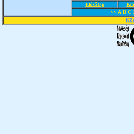
Előző lap
Kit
<<
A
B
C
Köz