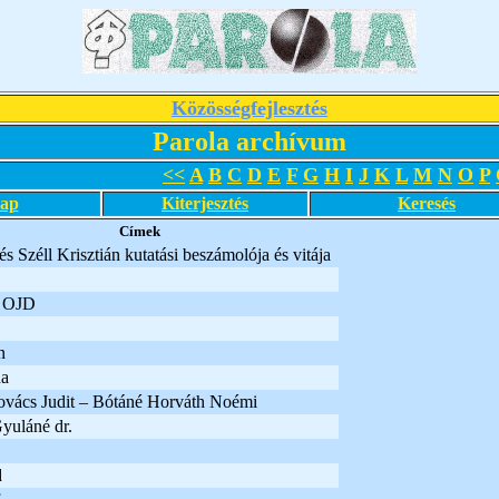
Közösségfejlesztés
Parola archívum
<<
A
B
C
D
E
F
G
H
I
J
K
L
M
N
O
P
lap
Kiterjesztés
Keresés
Címek
s Széll Krisztián kutatási beszámolója és vitája
n OJD
n
na
ovács Judit – Bótáné Horváth Noémi
yuláné dr.
d