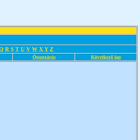
Q
R
S
T
U
V
W
X
Y
Z
Összezárás
Következő lap