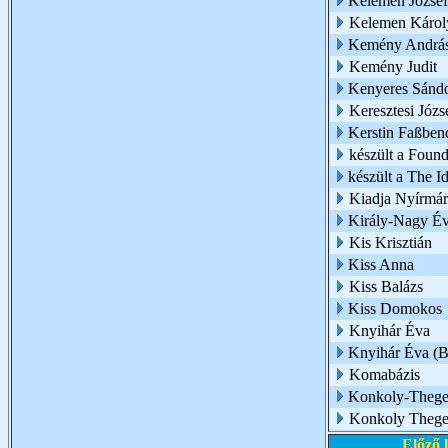
Kelemen József
Kelemen Károl
Kemény Andrá
Kemény Judit
Kenyeres Sánd
Keresztesi Józs
Kerstin Faßben
készült a Foun
készült a The 
Kiadja Nyírmá
Király-Nagy É
Kis Krisztián
Kiss Anna
Kiss Balázs
Kiss Domokos
Knyihár Éva
Knyihár Éva (
Komabázis
Konkoly-Thege 
Konkoly Thege
Előző 