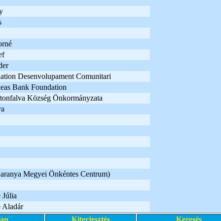
y
s
orné
ef
der
dation Desenvolupament Comunitari
Ideas Bank Foundation
rtonfalva Község Önkormányzata
va
Baranya Megyei Önkéntes Centrum)
Júlia
 Aladár
lap
Kiterjesztés
Keresés