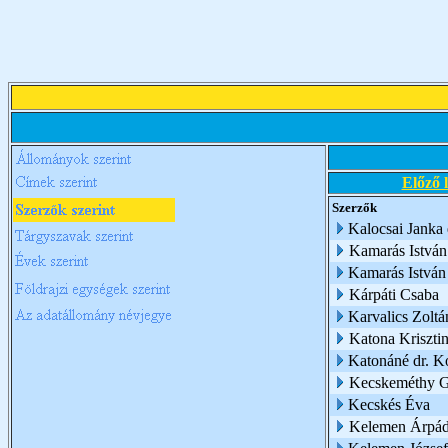
Előző 
Szerzők
Kalocsai Janka é
Kamarás István
Kamarás Istvá
Kárpáti Csaba
Karvalics Zoltá
Katona Kriszti
Katonáné dr. K
Kecskeméthy G
Kecskés Éva
Kelemen Árpá