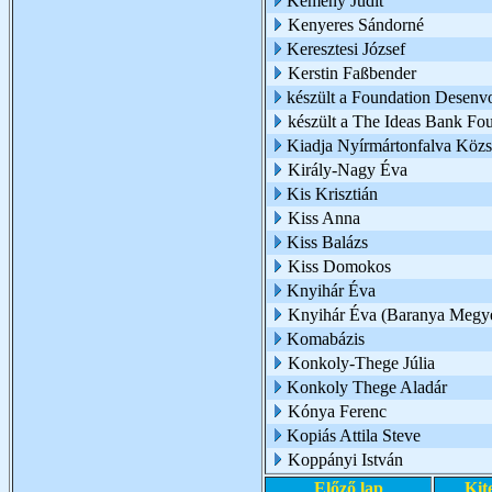
Kemény Judit
Kenyeres Sándorné
Keresztesi József
Kerstin Faßbender
készült a Foundation Desenv
készült a The Ideas Bank Fo
Kiadja Nyírmártonfalva Köz
Király-Nagy Éva
Kis Krisztián
Kiss Anna
Kiss Balázs
Kiss Domokos
Knyihár Éva
Knyihár Éva (Baranya Megy
Komabázis
Konkoly-Thege Júlia
Konkoly Thege Aladár
Kónya Ferenc
Kopiás Attila Steve
Koppányi István
Előző lap
Kit