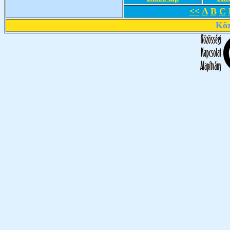
<<
A
B
C
Köz