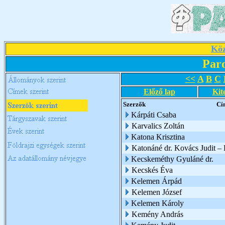
Köz
Par
<<
A
B
C
Előző lap
Kit
Szerzők
Cí
Kárpáti Csaba
Karvalics Zoltán
Katona Krisztina
Katonáné dr. Kovács Judit 
Kecskeméthy Gyuláné dr.
Kecskés Éva
Kelemen Árpád
Kelemen József
Kelemen Károly
Kemény András