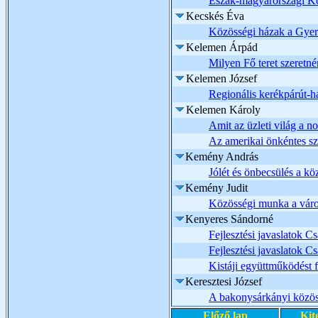
Észak-magyarországi Kö
Kecskés Éva
Közösségi házak a Gye
Kelemen Árpád
Milyen Fő teret szeretn
Kelemen József
Regionális kerékpárút-h
Kelemen Károly
Amit az üzleti világ a no
Az amerikai önkéntes sze
Kemény András
Jólét és önbecsülés a k
Kemény Judit
Közösségi munka a vár
Kenyeres Sándorné
Fejlesztési javaslatok Cs
Fejlesztési javaslatok Cs
Kistáji együttműködést f
Keresztesi József
A bakonysárkányi közös
Előző lap
Kit