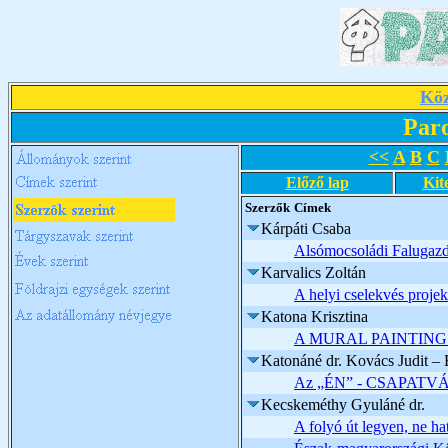
Köz
Par
<<
A
B
C
Előző lap
Kit
Szerzők
Címek
Kárpáti Csaba
Alsómocsoládi Falugazd
Karvalics Zoltán
A helyi cselekvés projek
Katona Krisztina
A MURAL PAINTIN
Katonáné dr. Kovács Judit –
Az „ÉN” - CSAPAT
Kecskeméthy Gyuláné dr.
A folyó út legyen, ne ha