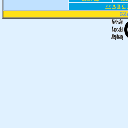
<<
A
B
C
Köz