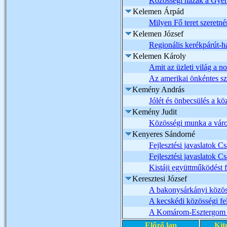
Közösségi házak a Gye
Kelemen Árpád
Milyen Fő teret szeretn
Kelemen József
Regionális kerékpárút-h
Kelemen Károly
Amit az üzleti világ a no
Az amerikai önkéntes sze
Kemény András
Jólét és önbecsülés a k
Kemény Judit
Közösségi munka a vár
Kenyeres Sándorné
Fejlesztési javaslatok Cs
Fejlesztési javaslatok Cs
Kistáji együttműködést f
Keresztesi József
A bakonysárkányi közös
A kecskédi közösségi fe
A Komárom-Esztergom m
Előző lap
Kit