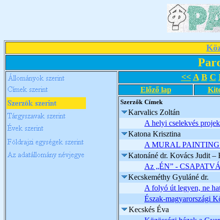
Köz
Par
<<
A
B
C
Előző lap
Kit
Szerzők
Címek
Karvalics Zoltán
A helyi cselekvés projek
Katona Krisztina
A MURAL PAINTIN
Katonáné dr. Kovács Judit –
Az „ÉN” - CSAPAT
Kecskeméthy Gyuláné dr.
A folyó út legyen, ne ha
Észak-magyarországi Kö
Kecskés Éva