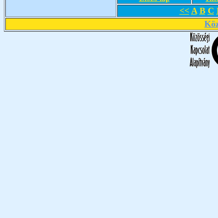
<<
A
B
C
Köz