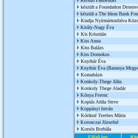
Kerstin Faßbender
készült a Foundation Desen
készült a The Ideas Bank Fo
Kiadja Nyírmártonfalva Köz
Király-Nagy Éva
Kis Krisztián
Kiss Anna
Kiss Balázs
Kiss Domokos
Knyihár Éva
Knyihár Éva (Baranya Megye
Komabázis
Konkoly-Thege Júlia
Konkoly Thege Aladár
Kónya Ferenc
Kopiás Attila Steve
Koppányi István
Kórikné Terebes Mária
Koronczai Józsefné
Korsós Borbála
Előző lap
Kit