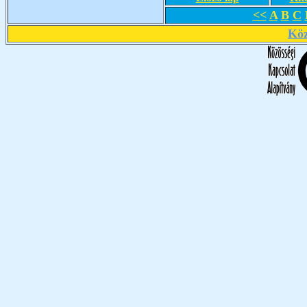
<<
A
B
C
Köz