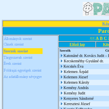
Köz
Par
<<
A
B
C
Előző lap
Kit
Szerzők
Cí
Katonáné dr. Kovács Judit –
Kecskeméthy Gyuláné dr.
Kecskés Éva
Kelemen Árpád
Kelemen József
Kelemen Károly
Kemény András
Kemény Judit
Kenyeres Sándorné
Keresztesi József