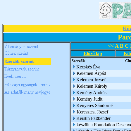
Köz
Par
<<
A
B
C
Előző lap
Kit
Szerzők
Cí
Kecskés Éva
Kelemen Árpád
Kelemen József
Kelemen Károly
Kemény András
Kemény Judit
Kenyeres Sándorné
Keresztesi József
Kerstin Faßbender
készült a Foundation Desen