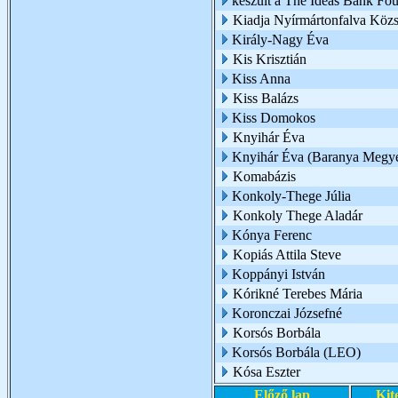
készült a The Ideas Bank Fo
Kiadja Nyírmártonfalva Köz
Király-Nagy Éva
Kis Krisztián
Kiss Anna
Kiss Balázs
Kiss Domokos
Knyihár Éva
Knyihár Éva (Baranya Megye
Komabázis
Konkoly-Thege Júlia
Konkoly Thege Aladár
Kónya Ferenc
Kopiás Attila Steve
Koppányi István
Kórikné Terebes Mária
Koronczai Józsefné
Korsós Borbála
Korsós Borbála (LEO)
Kósa Eszter
Előző lap
Kit