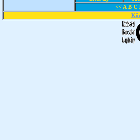
<<
A
B
C
Köz