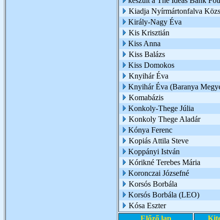
készült a The Ideas Bank Fo
Kiadja Nyírmártonfalva Köz
Király-Nagy Éva
Kis Krisztián
Kiss Anna
Kiss Balázs
Kiss Domokos
Knyihár Éva
Knyihár Éva (Baranya Megye
Komabázis
Konkoly-Thege Júlia
Konkoly Thege Aladár
Kónya Ferenc
Kopiás Attila Steve
Koppányi István
Kórikné Terebes Mária
Koronczai Józsefné
Korsós Borbála
Korsós Borbála (LEO)
Kósa Eszter
Előző lap
Kit