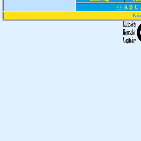
<<
A
B
C
Köz