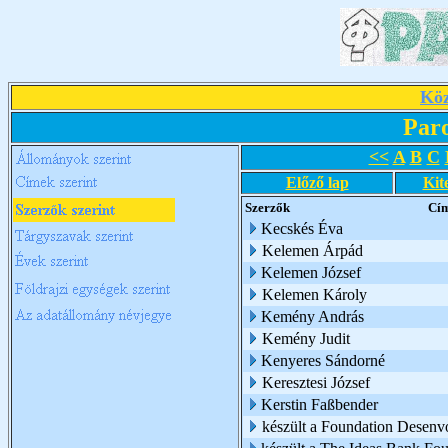
Köz
Par
<<
A
B
C
Előző lap
Kit
Szerzők
Cí
Kecskés Éva
Kelemen Árpád
Kelemen József
Kelemen Károly
Kemény András
Kemény Judit
Kenyeres Sándorné
Keresztesi József
Kerstin Faßbender
készült a Foundation Desen