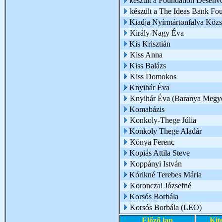
készült a Foundation Desenv
készült a The Ideas Bank Fo
Kiadja Nyírmártonfalva Köz
Király-Nagy Éva
Kis Krisztián
Kiss Anna
Kiss Balázs
Kiss Domokos
Knyihár Éva
Knyihár Éva (Baranya Megy
Komabázis
Konkoly-Thege Júlia
Konkoly Thege Aladár
Kónya Ferenc
Kopiás Attila Steve
Koppányi István
Kórikné Terebes Mária
Koronczai Józsefné
Korsós Borbála
Korsós Borbála (LEO)
Előző lap
Kit