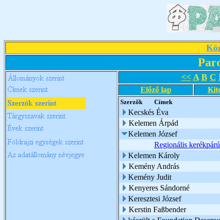
Köz
Par
<<
A
B
C
Előző lap
Kit
Szerzők
Címek
Kecskés Éva
Kelemen Árpád
Kelemen József
Regionális kerékpárú
Kelemen Károly
Kemény András
Kemény Judit
Kenyeres Sándorné
Keresztesi József
Kerstin Faßbender