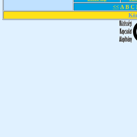
<<
A
B
C
Köz