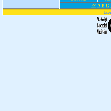
<<
A
B
C
Köz