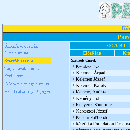
Köz
Par
<<
A
B
C
Előző lap
Kit
Szerzők
Címek
Kecskés Éva
Kelemen Árpád
Kelemen József
Kelemen Károly
Kemény András
Kemény Judit
Kenyeres Sándorné
Keresztesi József
Kerstin Faßbender
készült a Foundation Desen