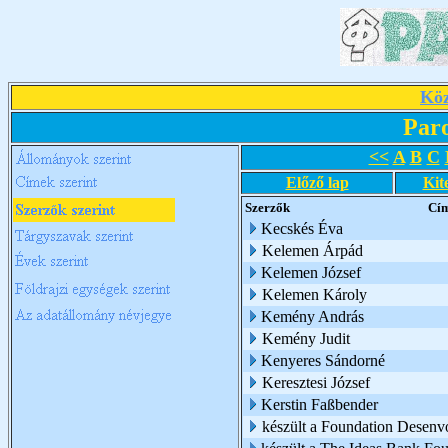
Köz
Par
<<
A
B
C
Előző lap
Kit
Szerzők
Cí
Kecskés Éva
Kelemen Árpád
Kelemen József
Kelemen Károly
Kemény András
Kemény Judit
Kenyeres Sándorné
Keresztesi József
Kerstin Faßbender
készült a Foundation Desen