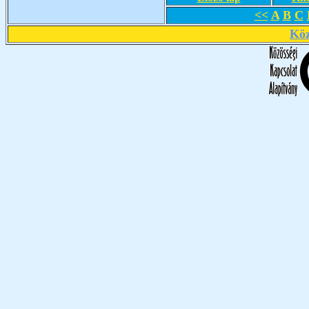
<<
A
B
C
Köz