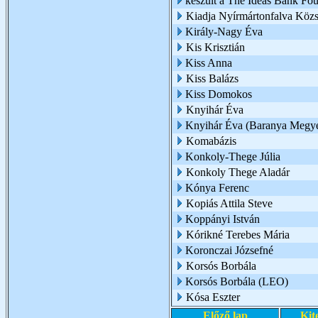
készült a The Ideas Bank Fo
Kiadja Nyírmártonfalva Köz
Király-Nagy Éva
Kis Krisztián
Kiss Anna
Kiss Balázs
Kiss Domokos
Knyihár Éva
Knyihár Éva (Baranya Megye
Komabázis
Konkoly-Thege Júlia
Konkoly Thege Aladár
Kónya Ferenc
Kopiás Attila Steve
Koppányi István
Kórikné Terebes Mária
Koronczai Józsefné
Korsós Borbála
Korsós Borbála (LEO)
Kósa Eszter
Előző lap
Kit