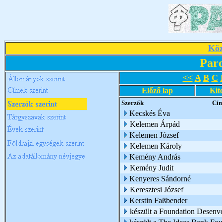
Köz
Par
<<
A
B
C
Előző lap
Kit
Szerzők
Cí
Kecskés Éva
Kelemen Árpád
Kelemen József
Kelemen Károly
Kemény András
Kemény Judit
Kenyeres Sándorné
Keresztesi József
Kerstin Faßbender
készült a Foundation Desen