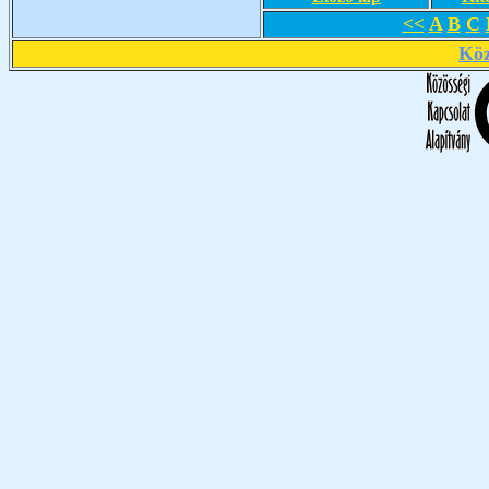
<<
A
B
C
Köz