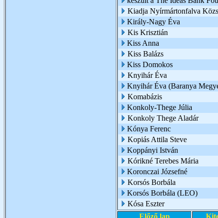
készült a The Ideas Bank Fo
Kiadja Nyírmártonfalva Köz
Király-Nagy Éva
Kis Krisztián
Kiss Anna
Kiss Balázs
Kiss Domokos
Knyihár Éva
Knyihár Éva (Baranya Megye
Komabázis
Konkoly-Thege Júlia
Konkoly Thege Aladár
Kónya Ferenc
Kopiás Attila Steve
Koppányi István
Kórikné Terebes Mária
Koronczai Józsefné
Korsós Borbála
Korsós Borbála (LEO)
Kósa Eszter
Előző lap
Kit