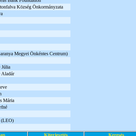
Ideas Bank Foundation
rtonfalva Község Önkormányzata
va
Baranya Megyei Önkéntes Centrum)
Júlia
 Aladár
teve
n
s Mária
efné
a (LEO)
lap
Kiterjesztés
Keresés