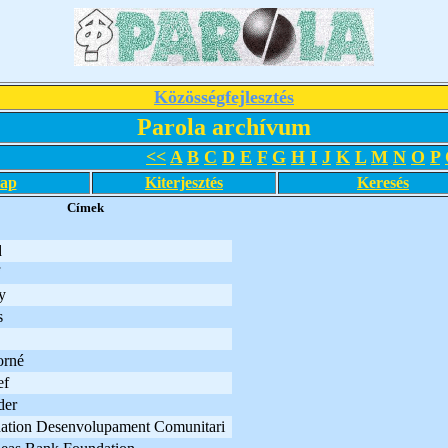
Közösségfejlesztés
Parola archívum
<<
A
B
C
D
E
F
G
H
I
J
K
L
M
N
O
P
lap
Kiterjesztés
Keresés
Címek
d
y
s
orné
ef
der
dation Desenvolupament Comunitari