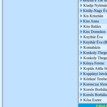
készült a The 
Kiadja Nyírmá
Király-Nagy É
Kis Krisztián
Kiss Anna
Kiss Balázs
Kiss Domokos
Knyihár Éva
Knyihár Éva (
Komabázis
Konkoly-Thege 
Konkoly Thege
Kónya Ferenc
Kopiás Attila S
Koppányi Istvá
Kórikné Terebe
Koronczai Józs
Korsós Borbála
Korsós Borbál
Kósa Eszter
Előző 