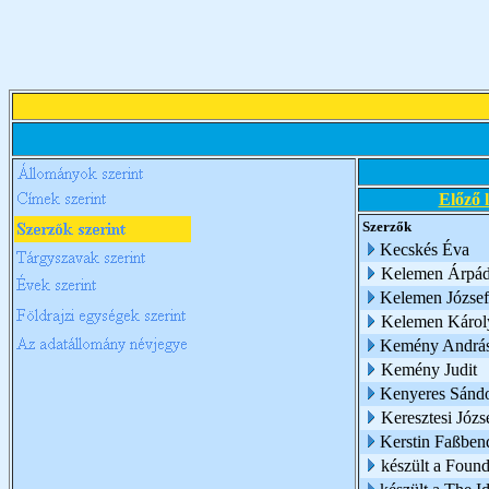
Előző 
Szerzők
Kecskés Éva
Kelemen Árpá
Kelemen József
Kelemen Károl
Kemény Andrá
Kemény Judit
Kenyeres Sánd
Keresztesi Józs
Kerstin Faßben
készült a Foun