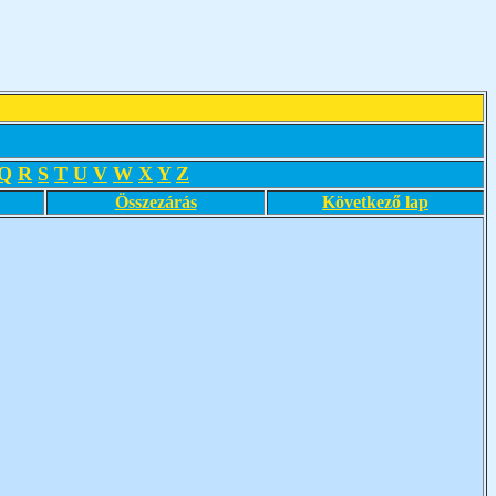
Q
R
S
T
U
V
W
X
Y
Z
Összezárás
Következő lap