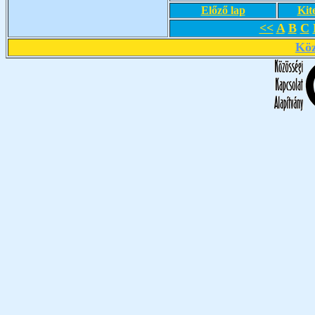
Előző lap
Kit
<<
A
B
C
Köz