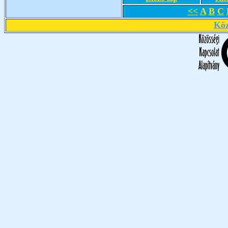
<<
A
B
C
Köz