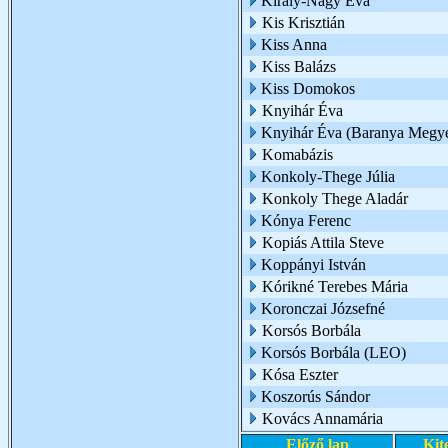
Király-Nagy Éva
Kis Krisztián
Kiss Anna
Kiss Balázs
Kiss Domokos
Knyihár Éva
Knyihár Éva (Baranya Megye
Komabázis
Konkoly-Thege Júlia
Konkoly Thege Aladár
Kónya Ferenc
Kopiás Attila Steve
Koppányi István
Kórikné Terebes Mária
Koronczai Józsefné
Korsós Borbála
Korsós Borbála (LEO)
Kósa Eszter
Koszorús Sándor
Kovács Annamária
Előző lap
Kit