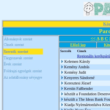
Köz
Par
<<
A
B
C
Előző lap
Kit
Szerzők
Címek
Regionális kerékpárú
Kelemen Károly
Kemény András
Kemény Judit
Kenyeres Sándorné
Keresztesi József
Kerstin Faßbender
készült a Foundation Desen
készült a The Ideas Bank Fo
Kiadja Nyírmártonfalva Köz