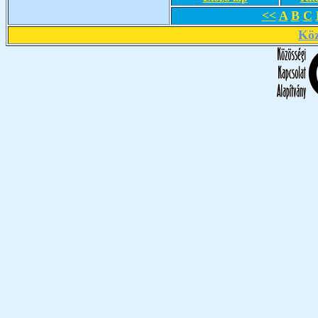
<<
A
B
C
Köz