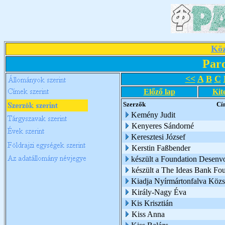
Köz
Par
<<
A
B
C
Előző lap
Kit
Szerzők
Cí
Kemény Judit
Kenyeres Sándorné
Keresztesi József
Kerstin Faßbender
készült a Foundation Desenv
készült a The Ideas Bank Fo
Kiadja Nyírmártonfalva Köz
Király-Nagy Éva
Kis Krisztián
Kiss Anna