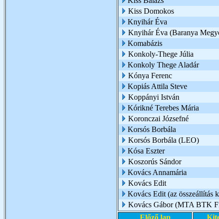
Kiss Balázs
Kiss Domokos
Knyihár Éva
Knyihár Éva (Baranya Megy
Komabázis
Konkoly-Thege Júlia
Konkoly Thege Aladár
Kónya Ferenc
Kopiás Attila Steve
Koppányi István
Kórikné Terebes Mária
Koronczai Józsefné
Korsós Borbála
Korsós Borbála (LEO)
Kósa Eszter
Koszorús Sándor
Kovács Annamária
Kovács Edit
Kovács Edit (az összeállítás k
Kovács Gábor (MTA BTK Filo
Előző lap
Kit