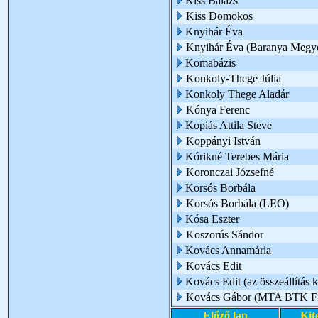
Kiss Balázs
Kiss Domokos
Knyihár Éva
Knyihár Éva (Baranya Megy
Komabázis
Konkoly-Thege Júlia
Konkoly Thege Aladár
Kónya Ferenc
Kopiás Attila Steve
Koppányi István
Kórikné Terebes Mária
Koronczai Józsefné
Korsós Borbála
Korsós Borbála (LEO)
Kósa Eszter
Koszorús Sándor
Kovács Annamária
Kovács Edit
Kovács Edit (az összeállítás k
Kovács Gábor (MTA BTK Filo
Előző lap
Kit