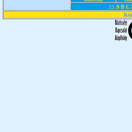
<<
A
B
C
Köz