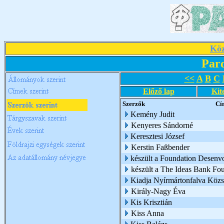
Köz
Par
<<
A
B
C
Előző lap
Kit
Szerzők
Cí
Kemény Judit
Kenyeres Sándorné
Keresztesi József
Kerstin Faßbender
készült a Foundation Desenv
készült a The Ideas Bank Fo
Kiadja Nyírmártonfalva Köz
Király-Nagy Éva
Kis Krisztián
Kiss Anna