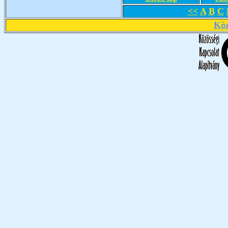
<<
A
B
C
Köz