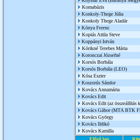
Knyihár Éva (Baranya Megye
Komabázis
Konkoly-Thege Júlia
Konkoly Thege Aladár
Kónya Ferenc
Kopiás Attila Steve
Koppányi István
Kórikné Terebes Mária
Koronczai Józsefné
Korsós Borbála
Korsós Borbála (LEO)
Kósa Eszter
Koszorús Sándor
Kovács Annamária
Kovács Edit
Kovács Edit (az összeállítás k
Kovács Gábor (MTA BTK Filo
Kovács György
Kovács Ildikó
Kovács Kamilla
Előző lap
Kit