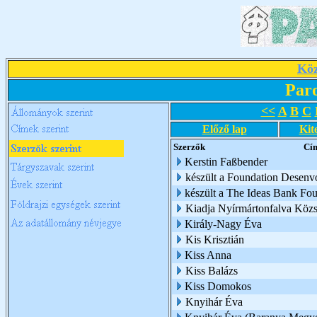
Köz
Par
<<
A
B
C
Előző lap
Kit
Szerzők
Cí
Kerstin Faßbender
készült a Foundation Desen
készült a The Ideas Bank Fo
Kiadja Nyírmártonfalva Köz
Király-Nagy Éva
Kis Krisztián
Kiss Anna
Kiss Balázs
Kiss Domokos
Knyihár Éva