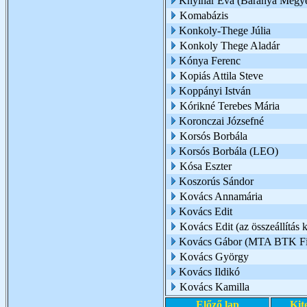
Knyihár Éva (Baranya Megye
Komabázis
Konkoly-Thege Júlia
Konkoly Thege Aladár
Kónya Ferenc
Kopiás Attila Steve
Koppányi István
Kórikné Terebes Mária
Koronczai Józsefné
Korsós Borbála
Korsós Borbála (LEO)
Kósa Eszter
Koszorús Sándor
Kovács Annamária
Kovács Edit
Kovács Edit (az összeállítás k
Kovács Gábor (MTA BTK Filo
Kovács György
Kovács Ildikó
Kovács Kamilla
Előző lap
Kit