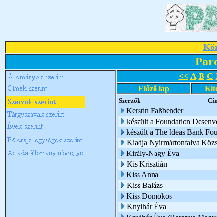
Köz
Par
<<
A
B
C
Előző lap
Kit
Szerzők
Cí
Kerstin Faßbender
készült a Foundation Desen
készült a The Ideas Bank Fo
Kiadja Nyírmártonfalva Köz
Király-Nagy Éva
Kis Krisztián
Kiss Anna
Kiss Balázs
Kiss Domokos
Knyihár Éva