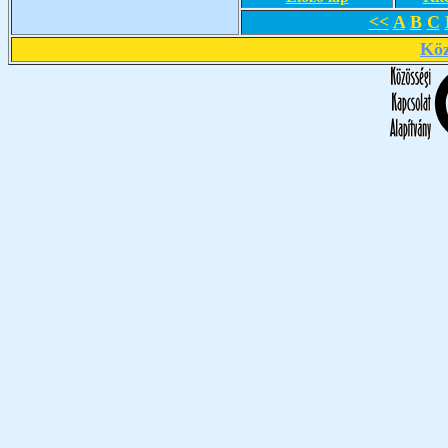
<<
A
B
C
Köz