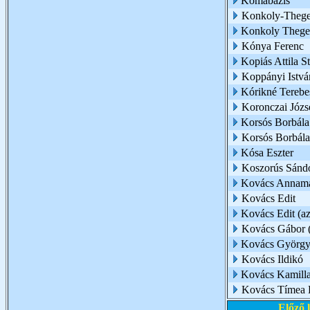
Komabázis
Konkoly-Thege 
Konkoly Thege
Kónya Ferenc
Kopiás Attila S
Koppányi Istvá
Kórikné Terebe
Koronczai Józs
Korsós Borbála
Korsós Borbál
Kósa Eszter
Koszorús Sánd
Kovács Annamá
Kovács Edit
Kovács Edit (az 
Kovács Gábor (
Kovács Györg
Kovács Ildikó
Kovács Kamill
Kovács Tímea 
Előző 