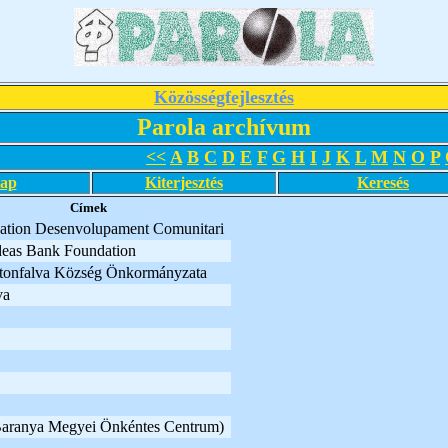
Közösségfejlesztés
Parola archívum
<<
A
B
C
D
E
F
G
H
I
J
K
L
M
N
O
P
lap
Kiterjesztés
Keresés
Címek
dation Desenvolupament Comunitari
Ideas Bank Foundation
tonfalva Község Önkormányzata
va
Baranya Megyei Önkéntes Centrum)