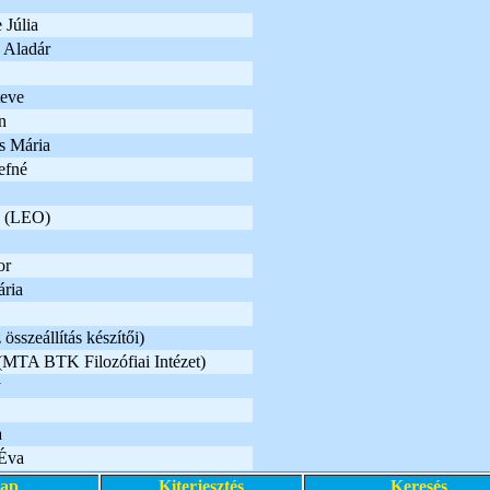
Júlia
 Aladár
teve
n
s Mária
efné
a (LEO)
or
ria
összeállítás készítői)
MTA BTK Filozófiai Intézet)
y
a
Éva
lap
Kiterjesztés
Keresés