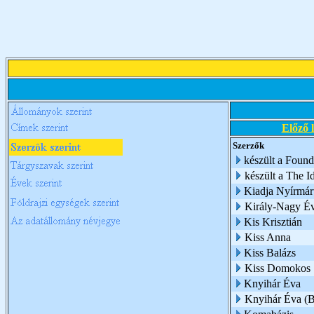
Előző 
Szerzők
készült a Foun
készült a The 
Kiadja Nyírmár
Király-Nagy É
Kis Krisztián
Kiss Anna
Kiss Balázs
Kiss Domokos
Knyihár Éva
Knyihár Éva (