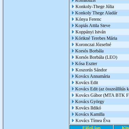
Komabázis
Konkoly-Thege Júlia
Konkoly Thege Aladár
Kónya Ferenc
Kopiás Attila Steve
Koppányi István
Kórikné Terebes Mária
Koronczai Józsefné
Korsós Borbála
Korsós Borbála (LEO)
Kósa Eszter
Koszorús Sándor
Kovács Annamária
Kovács Edit
Kovács Edit (az összeállítás k
Kovács Gábor (MTA BTK Filo
Kovács György
Kovács Ildikó
Kovács Kamilla
Kovács Tímea Éva
Előző lap
Kit