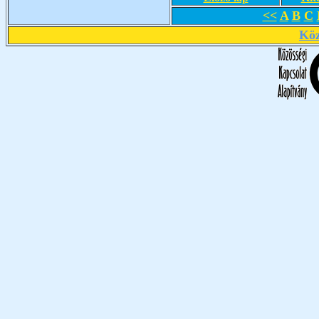
<<
A
B
C
Köz