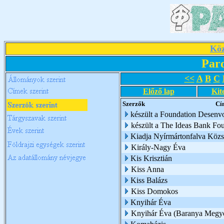
Köz
Par
<<
A
B
C
Előző lap
Kit
Szerzők
Cí
készült a Foundation Desenv
készült a The Ideas Bank Fo
Kiadja Nyírmártonfalva Köz
Király-Nagy Éva
Kis Krisztián
Kiss Anna
Kiss Balázs
Kiss Domokos
Knyihár Éva
Knyihár Éva (Baranya Megy