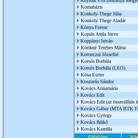
Knyihár Éva (Baranya Megye
Komabázis
Konkoly-Thege Júlia
Konkoly Thege Aladár
Kónya Ferenc
Kopiás Attila Steve
Koppányi István
Kórikné Terebes Mária
Koronczai Józsefné
Korsós Borbála
Korsós Borbála (LEO)
Kósa Eszter
Koszorús Sándor
Kovács Annamária
Kovács Edit
Kovács Edit (az összeállítás k
Kovács Gábor (MTA BTK Filo
Kovács György
Kovács Ildikó
Kovács Kamilla
Előző lap
Kit