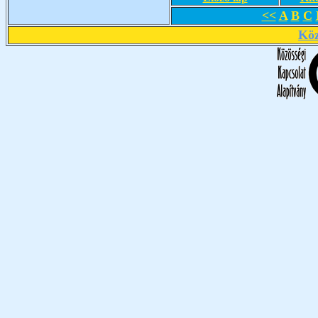
<<
A
B
C
Köz