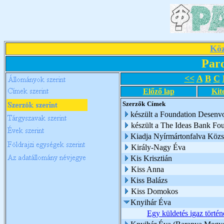
Köz
Par
<<
A
B
C
Előző lap
Kit
Szerzők
Címek
készült a Foundation Desenv
készült a The Ideas Bank Fo
Kiadja Nyírmártonfalva Köz
Király-Nagy Éva
Kis Krisztián
Kiss Anna
Kiss Balázs
Kiss Domokos
Knyihár Éva
Egy küldetés igaz történ