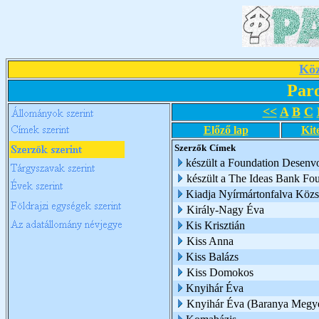
Köz
Par
<<
A
B
C
Előző lap
Kit
Szerzők
Címek
készült a Foundation Desenv
készült a The Ideas Bank Fo
Kiadja Nyírmártonfalva Köz
Király-Nagy Éva
Kis Krisztián
Kiss Anna
Kiss Balázs
Kiss Domokos
Knyihár Éva
Knyihár Éva (Baranya Megy