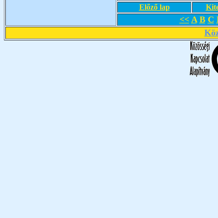
Előző lap
Kit
<<
A
B
C
Köz