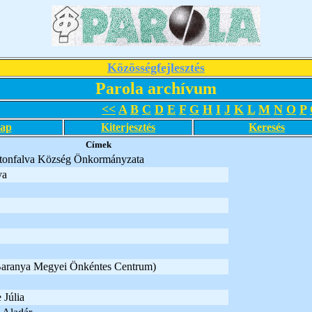
Közösségfejlesztés
Parola archívum
<<
A
B
C
D
E
F
G
H
I
J
K
L
M
N
O
P
lap
Kiterjesztés
Keresés
Címek
tonfalva Község Önkormányzata
va
Baranya Megyei Önkéntes Centrum)
Júlia