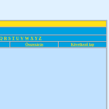
Q
R
S
T
U
V
W
X
Y
Z
Összezárás
Következő lap