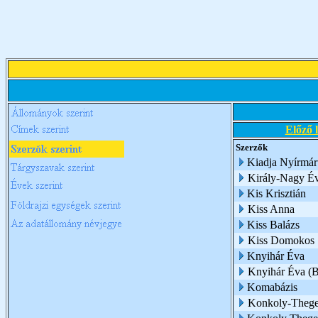
Előző 
Szerzők
Kiadja Nyírmár
Király-Nagy É
Kis Krisztián
Kiss Anna
Kiss Balázs
Kiss Domokos
Knyihár Éva
Knyihár Éva (
Komabázis
Konkoly-Thege 