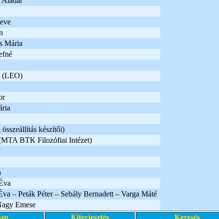
 Aladár
teve
n
s Mária
efné
a (LEO)
or
ria
összeállítás készítői)
MTA BTK Filozófiai Intézet)
y
a
Éva
va – Peták Péter – Sebály Bernadett – Varga Máté
Nagy Emese
lap
Kiterjesztés
Keresés