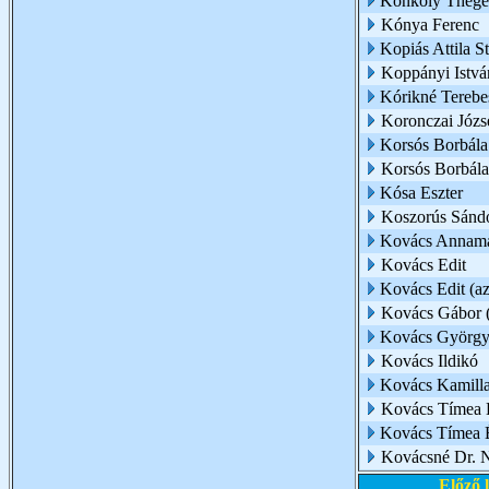
Konkoly Thege
Kónya Ferenc
Kopiás Attila S
Koppányi Istvá
Kórikné Terebe
Koronczai Józs
Korsós Borbála
Korsós Borbál
Kósa Eszter
Koszorús Sánd
Kovács Annamá
Kovács Edit
Kovács Edit (az 
Kovács Gábor (
Kovács Györg
Kovács Ildikó
Kovács Kamill
Kovács Tímea 
Kovács Tímea É
Kovácsné Dr. 
Előző 