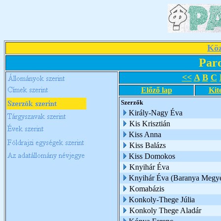
Köz
Par
<<
A
B
C
Előző lap
Kit
Szerzők
Király-Nagy Éva
Kis Krisztián
Kiss Anna
Kiss Balázs
Kiss Domokos
Knyihár Éva
Knyihár Éva (Baranya Megye
Komabázis
Konkoly-Thege Júlia
Konkoly Thege Aladár