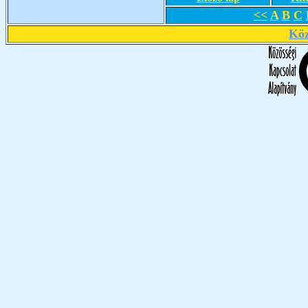
<<
A
B
C
Köz