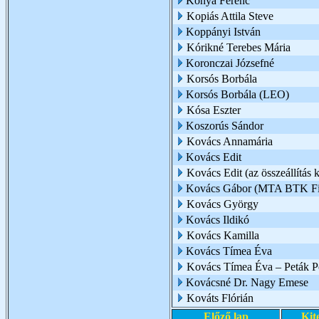
Kónya Ferenc
Kopiás Attila Steve
Koppányi István
Kórikné Terebes Mária
Koronczai Józsefné
Korsós Borbála
Korsós Borbála (LEO)
Kósa Eszter
Koszorús Sándor
Kovács Annamária
Kovács Edit
Kovács Edit (az összeállítás k
Kovács Gábor (MTA BTK Filo
Kovács György
Kovács Ildikó
Kovács Kamilla
Kovács Tímea Éva
Kovács Tímea Éva – Peták Pé
Kovácsné Dr. Nagy Emese
Kováts Flórián
Előző lap
Kit