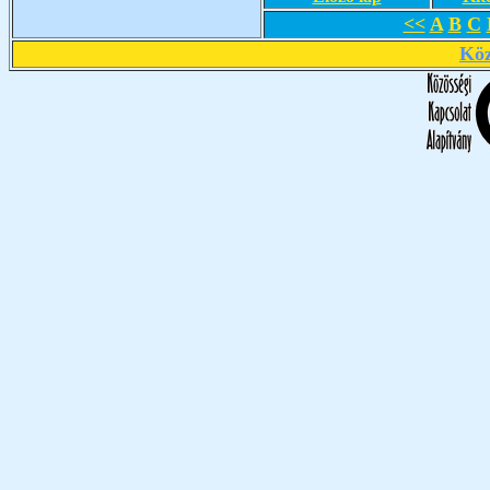
<<
A
B
C
Köz