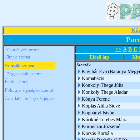
Köz
Par
<<
A
B
C
Előző lap
Kit
Szerzők
Knyihár Éva (Baranya Megye
Komabázis
Konkoly-Thege Júlia
Konkoly Thege Aladár
Kónya Ferenc
Kopiás Attila Steve
Koppányi István
Kórikné Terebes Mária
Koronczai Józsefné
Korsós Borbála