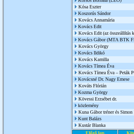
Korsós Borbála (LEO)
Kósa Eszter
Koszorús Sándor
Kovács Annamária
Kovács Edit
Kovács Edit (az összeállítás k
Kovács Gábor (MTA BTK Filo
Kovács György
Kovács Ildikó
Kovács Kamilla
Kovács Tímea Éva
Kovács Tímea Éva – Peták Pé
Kovácsné Dr. Nagy Emese
Kováts Flórián
Kozma György
Kövessi Erzsébet dr.
közlemény
Kuna Gábor tréner és Simon I
Kunt Balázs
Kustár Blanka
Előző lap
Kit