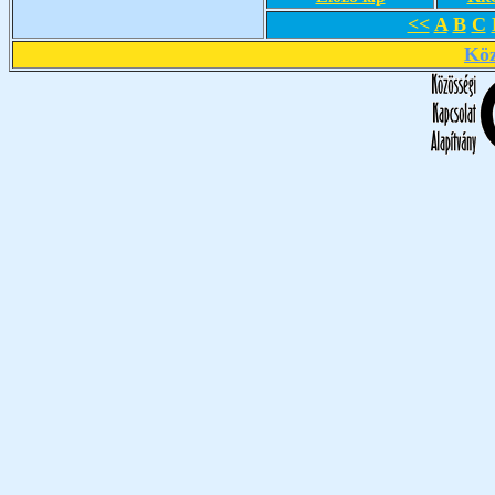
<<
A
B
C
Köz