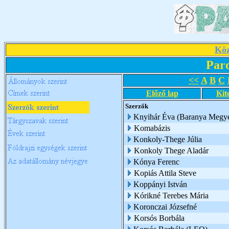
Köz
Par
<<
A
B
C
Előző lap
Kit
Szerzők
Knyihár Éva (Baranya Megye
Komabázis
Konkoly-Thege Júlia
Konkoly Thege Aladár
Kónya Ferenc
Kopiás Attila Steve
Koppányi István
Kórikné Terebes Mária
Koronczai Józsefné
Korsós Borbála