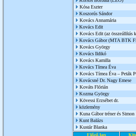
Korsós Borbála (LEO)
Kósa Eszter
Koszorús Sándor
Kovács Annamária
Kovács Edit
Kovács Edit (az összeállítás k
Kovács Gábor (MTA BTK Filo
Kovács György
Kovács Ildikó
Kovács Kamilla
Kovács Tímea Éva
Kovács Tímea Éva – Peták Pé
Kovácsné Dr. Nagy Emese
Kováts Flórián
Kozma György
Kövessi Erzsébet dr.
közlemény
Kuna Gábor tréner és Simon I
Kunt Balázs
Kustár Blanka
Előző lap
Kit