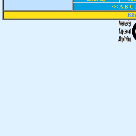
<<
A
B
C
Köz