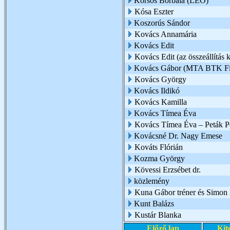
Korsós Borbála (LEO)
Kósa Eszter
Koszorús Sándor
Kovács Annamária
Kovács Edit
Kovács Edit (az összeállítás k
Kovács Gábor (MTA BTK Filo
Kovács György
Kovács Ildikó
Kovács Kamilla
Kovács Tímea Éva
Kovács Tímea Éva – Peták Pé
Kovácsné Dr. Nagy Emese
Kováts Flórián
Kozma György
Kövessi Erzsébet dr.
közlemény
Kuna Gábor tréner és Simon I
Kunt Balázs
Kustár Blanka
Előző lap
Kit