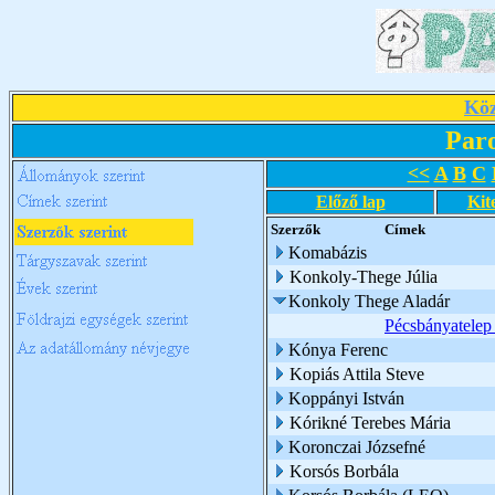
Köz
Par
<<
A
B
C
Előző lap
Kit
Szerzők
Címek
Komabázis
Konkoly-Thege Júlia
Konkoly Thege Aladár
Pécsbányatelep 
Kónya Ferenc
Kopiás Attila Steve
Koppányi István
Kórikné Terebes Mária
Koronczai Józsefné
Korsós Borbála