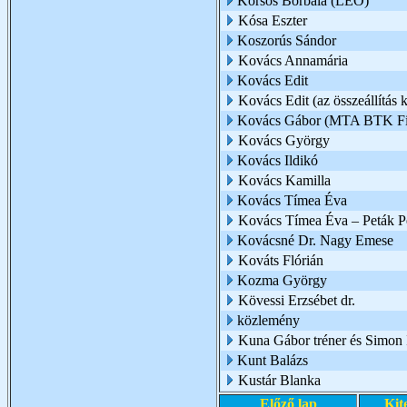
Korsós Borbála (LEO)
Kósa Eszter
Koszorús Sándor
Kovács Annamária
Kovács Edit
Kovács Edit (az összeállítás k
Kovács Gábor (MTA BTK Filo
Kovács György
Kovács Ildikó
Kovács Kamilla
Kovács Tímea Éva
Kovács Tímea Éva – Peták Pé
Kovácsné Dr. Nagy Emese
Kováts Flórián
Kozma György
Kövessi Erzsébet dr.
közlemény
Kuna Gábor tréner és Simon I
Kunt Balázs
Kustár Blanka
Előző lap
Kit