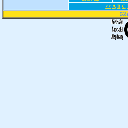
<<
A
B
C
Köz