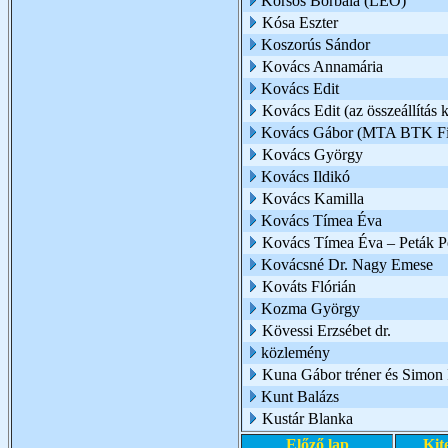
Korsós Borbála (LEO)
Kósa Eszter
Koszorús Sándor
Kovács Annamária
Kovács Edit
Kovács Edit (az összeállítás k
Kovács Gábor (MTA BTK Filo
Kovács György
Kovács Ildikó
Kovács Kamilla
Kovács Tímea Éva
Kovács Tímea Éva – Peták Pé
Kovácsné Dr. Nagy Emese
Kováts Flórián
Kozma György
Kövessi Erzsébet dr.
közlemény
Kuna Gábor tréner és Simon I
Kunt Balázs
Kustár Blanka
Előző lap
Kit