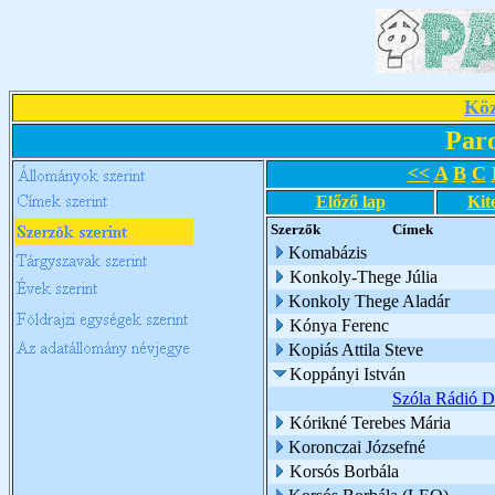
Köz
Par
<<
A
B
C
Előző lap
Kit
Szerzők
Címek
Komabázis
Konkoly-Thege Júlia
Konkoly Thege Aladár
Kónya Ferenc
Kopiás Attila Steve
Koppányi István
Szóla Rádió D
Kórikné Terebes Mária
Koronczai Józsefné
Korsós Borbála