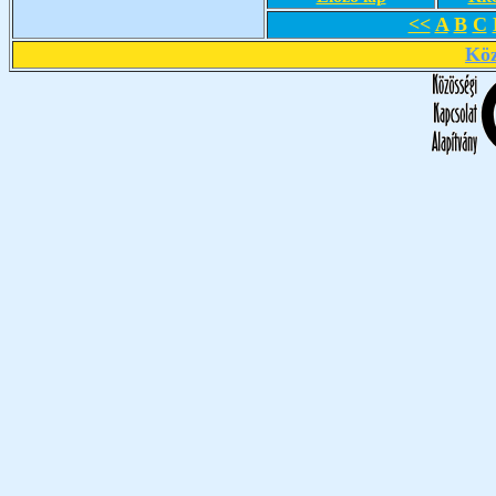
<<
A
B
C
Köz