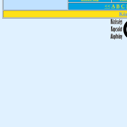
<<
A
B
C
Köz