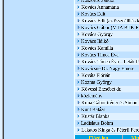
Koszorús Sándor
Kovács Annamária
Kovács Edit
Kovács Edit (az összeállítás k
Kovács Gábor (MTA BTK Filo
Kovács György
Kovács Ildikó
Kovács Kamilla
Kovács Tímea Éva
Kovács Tímea Éva – Peták Pé
Kovácsné Dr. Nagy Emese
Kováts Flórián
Kozma György
Kövessi Erzsébet dr.
közlemény
Kuna Gábor tréner és Simon I
Kunt Balázs
Kustár Blanka
Ladislaus Böhm
Lakatos Kinga és Péterfi Fer
Előző lap
Kit