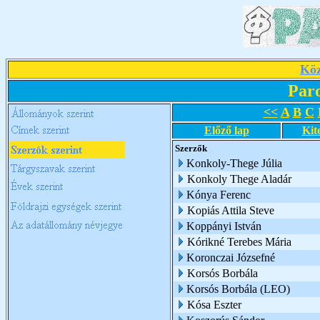
Köz
Par
<<
A
B
C
Előző lap
Kit
Szerzők
Konkoly-Thege Júlia
Konkoly Thege Aladár
Kónya Ferenc
Kopiás Attila Steve
Koppányi István
Kórikné Terebes Mária
Koronczai Józsefné
Korsós Borbála
Korsós Borbála (LEO)
Kósa Eszter