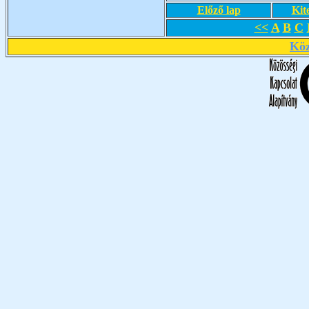
Előző lap
Kit
<<
A
B
C
Köz