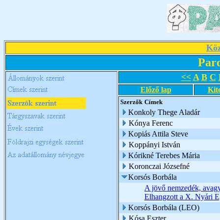
Köz
Par
<<
A
B
C
Előző lap
Kit
Szerzők
Címek
Konkoly Thege Aladár
Kónya Ferenc
Kopiás Attila Steve
Koppányi István
Kórikné Terebes Mária
Koronczai Józsefné
Korsós Borbála
A jövő nemzedék, avagy 
Elhangzott a X. Nyári E
Korsós Borbála (LEO)
Kósa Eszter