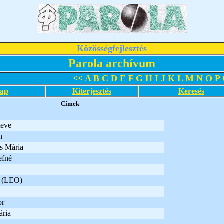
Közösségfejlesztés
Parola archívum
<<
A
B
C
D
E
F
G
H
I
J
K
L
M
N
O
P
lap
Kiterjesztés
Keresés
Címek
teve
n
s Mária
efné
a (LEO)
or
ria