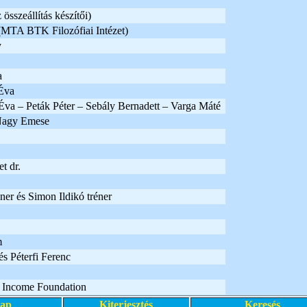
összeállítás készítői)
MTA BTK Filozófiai Intézet)
y
a
Éva
va – Peták Péter – Sebály Bernadett – Varga Máté
Nagy Emese
t dr.
er és Simon Ildikó tréner
m
s Péterfi Ferenc
 Income Foundation
lap
Kiterjesztés
Keresés