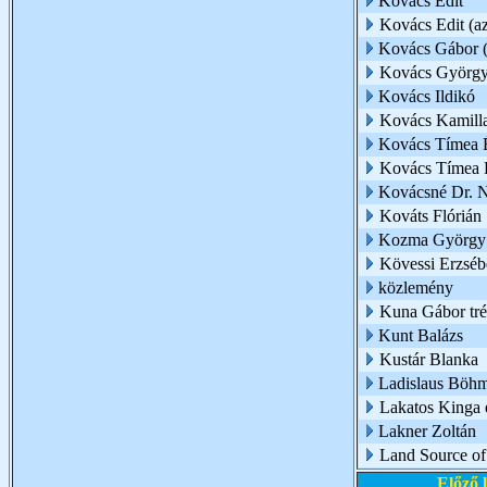
Kovács Edit
Kovács Edit (az 
Kovács Gábor (
Kovács Györg
Kovács Ildikó
Kovács Kamill
Kovács Tímea 
Kovács Tímea É
Kovácsné Dr. 
Kováts Flórián
Kozma György
Kövessi Erzsébe
közlemény
Kuna Gábor trén
Kunt Balázs
Kustár Blanka
Ladislaus Böh
Lakatos Kinga é
Lakner Zoltán
Land Source of
Előző 