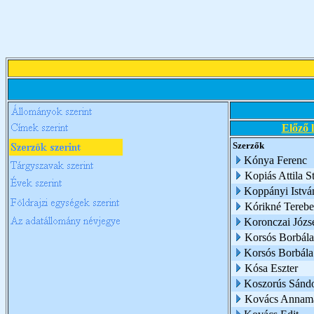
Előző 
Szerzők
Kónya Ferenc
Kopiás Attila S
Koppányi Istvá
Kórikné Terebe
Koronczai Józs
Korsós Borbála
Korsós Borbál
Kósa Eszter
Koszorús Sánd
Kovács Annamá