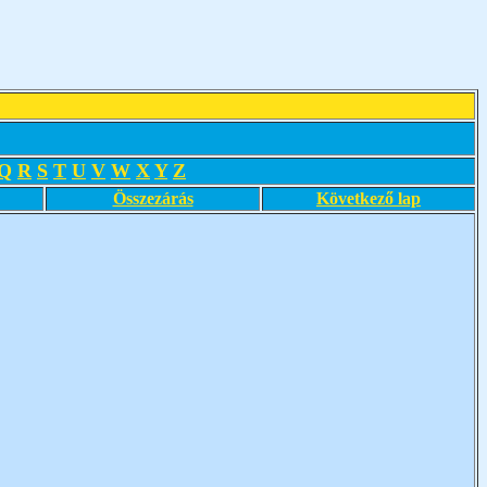
Q
R
S
T
U
V
W
X
Y
Z
Összezárás
Következő lap