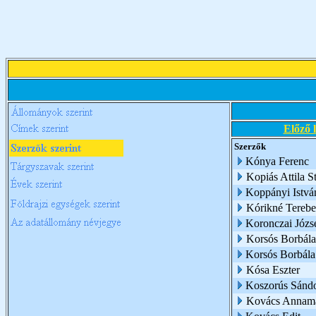
Előző 
Szerzők
Kónya Ferenc
Kopiás Attila S
Koppányi Istvá
Kórikné Terebe
Koronczai Józs
Korsós Borbála
Korsós Borbál
Kósa Eszter
Koszorús Sánd
Kovács Annamá