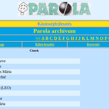
Közösségfejlesztés
Parola archívum
<<
A
B
C
D
E
F
G
H
I
J
K
L
M
N
O
P
lap
Kiterjesztés
Keresés
Címek
teve
n
s Mária
efné
a (LEO)
or
ria