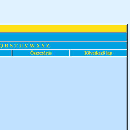
Q
R
S
T
U
V
W
X
Y
Z
Összezárás
Következő lap