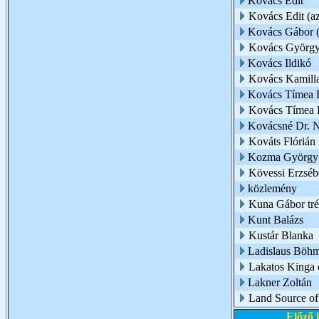
Kovács Edit
Kovács Edit (az 
Kovács Gábor (
Kovács Györg
Kovács Ildikó
Kovács Kamill
Kovács Tímea 
Kovács Tímea É
Kovácsné Dr. 
Kováts Flórián
Kozma György
Kövessi Erzsébe
közlemény
Kuna Gábor trén
Kunt Balázs
Kustár Blanka
Ladislaus Böh
Lakatos Kinga é
Lakner Zoltán
Land Source of
Előző 