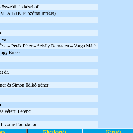
összeállítás készítői)
MTA BTK Filozófiai Intézet)
y
a
Éva
va – Peták Péter – Sebály Bernadett – Varga Máté
Nagy Emese
t dr.
er és Simon Ildikó tréner
m
s Péterfi Ferenc
 Income Foundation
lap
Kiterjesztés
Keresés