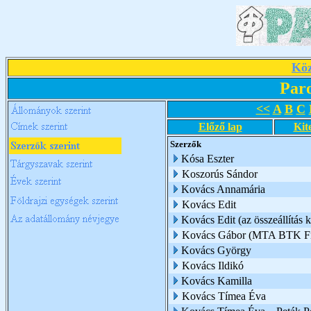
Köz
Par
<<
A
B
C
Előző lap
Kit
Szerzők
Kósa Eszter
Koszorús Sándor
Kovács Annamária
Kovács Edit
Kovács Edit (az összeállítás k
Kovács Gábor (MTA BTK Filo
Kovács György
Kovács Ildikó
Kovács Kamilla
Kovács Tímea Éva