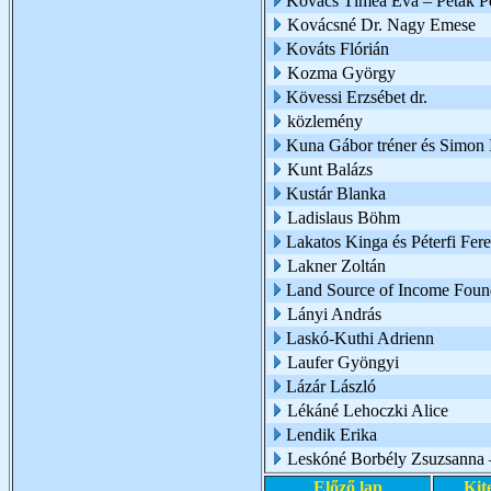
Kovács Tímea Éva – Peták Pé
Kovácsné Dr. Nagy Emese
Kováts Flórián
Kozma György
Kövessi Erzsébet dr.
közlemény
Kuna Gábor tréner és Simon I
Kunt Balázs
Kustár Blanka
Ladislaus Böhm
Lakatos Kinga és Péterfi Fer
Lakner Zoltán
Land Source of Income Foun
Lányi András
Laskó-Kuthi Adrienn
Laufer Gyöngyi
Lázár László
Lékáné Lehoczki Alice
Lendik Erika
Leskóné Borbély Zsuzsanna 
Előző lap
Kit