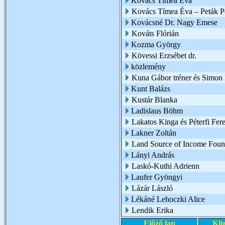
Kovács Tímea Éva
Kovács Tímea Éva – Peták Pé
Kovácsné Dr. Nagy Emese
Kováts Flórián
Kozma György
Kövessi Erzsébet dr.
közlemény
Kuna Gábor tréner és Simon I
Kunt Balázs
Kustár Blanka
Ladislaus Böhm
Lakatos Kinga és Péterfi Fer
Lakner Zoltán
Land Source of Income Foun
Lányi András
Laskó-Kuthi Adrienn
Laufer Gyöngyi
Lázár László
Lékáné Lehoczki Alice
Lendik Erika
Előző lap
Kit