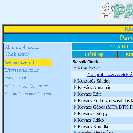
Köz
Par
<<
A
B
C
Előző lap
Kit
Szerzők
Címek
Kósa Eszter
Nonprofit szervezetek é
Koszorús Sándor
Kovács Annamária
Kovács Edit
Kovács Edit (az összeállítás k
Kovács Gábor (MTA BTK Filo
Kovács György
Kovács Ildikó
Kovács Kamilla