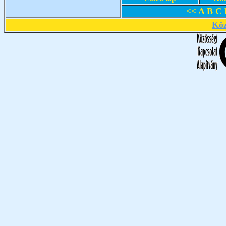
<<
A
B
C
Köz