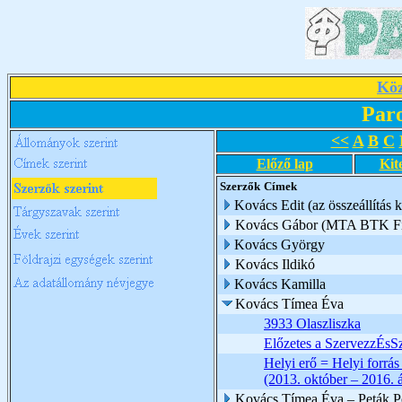
Köz
Par
<<
A
B
C
Előző lap
Kit
Szerzők
Címek
Kovács Edit (az összeállítás k
Kovács Gábor (MTA BTK Filo
Kovács György
Kovács Ildikó
Kovács Kamilla
Kovács Tímea Éva
3933 Olaszliszka
Előzetes a SzervezzÉsS
Helyi erő = Helyi forrá
(2013. október – 2016. 
Kovács Tímea Éva – Peták Pé