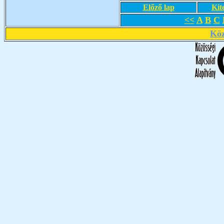
Előző lap
Kit
<<
A
B
C
Köz