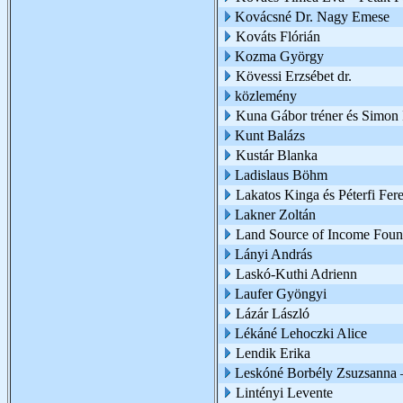
Kovácsné Dr. Nagy Emese
Kováts Flórián
Kozma György
Kövessi Erzsébet dr.
közlemény
Kuna Gábor tréner és Simon I
Kunt Balázs
Kustár Blanka
Ladislaus Böhm
Lakatos Kinga és Péterfi Fer
Lakner Zoltán
Land Source of Income Foun
Lányi András
Laskó-Kuthi Adrienn
Laufer Gyöngyi
Lázár László
Lékáné Lehoczki Alice
Lendik Erika
Leskóné Borbély Zsuzsanna 
Lintényi Levente