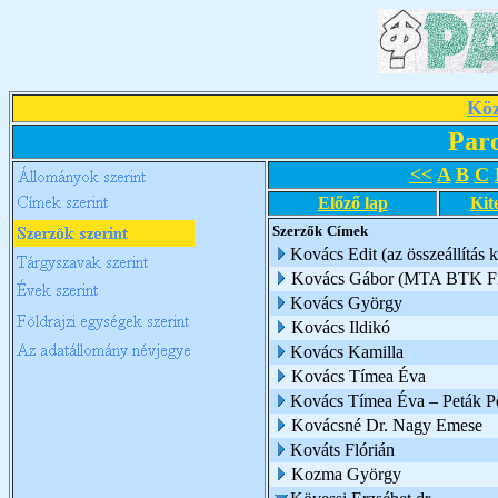
Köz
Par
<<
A
B
C
Előző lap
Kit
Szerzők
Címek
Kovács Edit (az összeállítás k
Kovács Gábor (MTA BTK Filo
Kovács György
Kovács Ildikó
Kovács Kamilla
Kovács Tímea Éva
Kovács Tímea Éva – Peták Pé
Kovácsné Dr. Nagy Emese
Kováts Flórián
Kozma György