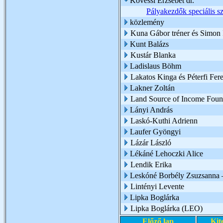
Kövessi Erzsébet dr.
Pályakezdők speciális 
közlemény
Kuna Gábor tréner és Simon I
Kunt Balázs
Kustár Blanka
Ladislaus Böhm
Lakatos Kinga és Péterfi Fer
Lakner Zoltán
Land Source of Income Foun
Lányi András
Laskó-Kuthi Adrienn
Laufer Gyöngyi
Lázár László
Lékáné Lehoczki Alice
Lendik Erika
Leskóné Borbély Zsuzsanna 
Lintényi Levente
Lipka Boglárka
Lipka Boglárka (LEO)
Előző lap
Kit