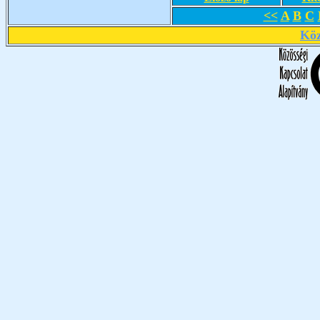
<<
A
B
C
Köz