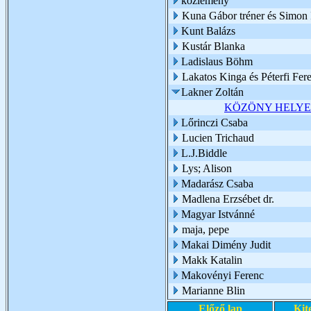
közlemény
Kuna Gábor tréner és Simon I
Kunt Balázs
Kustár Blanka
Ladislaus Böhm
Lakatos Kinga és Péterfi Fer
Lakner Zoltán
KÖZÖNY HELY
Lőrinczi Csaba
Lucien Trichaud
L.J.Biddle
Lys; Alison
Madarász Csaba
Madlena Erzsébet dr.
Magyar Istvánné
maja, pepe
Makai Dimény Judit
Makk Katalin
Makovényi Ferenc
Marianne Blin
Előző lap
Kit