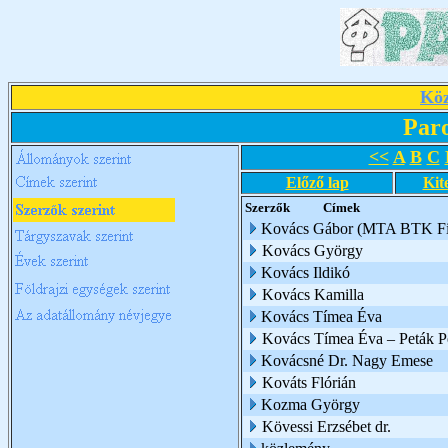
Köz
Par
<<
A
B
C
Előző lap
Kit
Szerzők
Címek
Kovács Gábor (MTA BTK Filo
Kovács György
Kovács Ildikó
Kovács Kamilla
Kovács Tímea Éva
Kovács Tímea Éva – Peták Pé
Kovácsné Dr. Nagy Emese
Kováts Flórián
Kozma György
Kövessi Erzsébet dr.