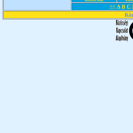
<<
A
B
C
Köz