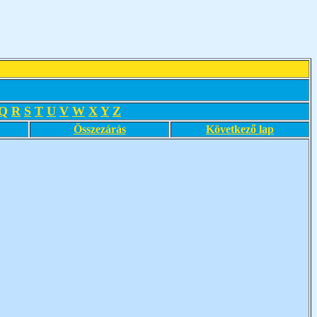
Q
R
S
T
U
V
W
X
Y
Z
Összezárás
Következő lap