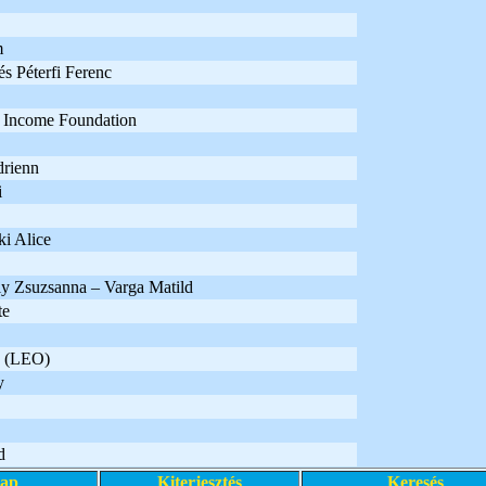
m
s Péterfi Ferenc
 Income Foundation
drienn
i
i Alice
y Zsuzsanna – Varga Matild
te
a (LEO)
y
d
lap
Kiterjesztés
Keresés