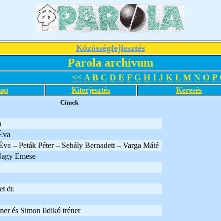
Közösségfejlesztés
Parola archívum
<<
A
B
C
D
E
F
G
H
I
J
K
L
M
N
O
P
lap
Kiterjesztés
Keresés
Címek
a
Éva
va – Peták Péter – Sebály Bernadett – Varga Máté
Nagy Emese
t dr.
er és Simon Ildikó tréner