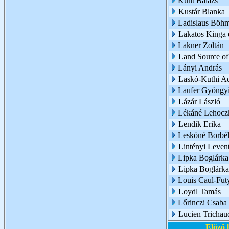
Kunt Balázs
Kustár Blanka
Ladislaus Böh
Lakatos Kinga é
Lakner Zoltán
Land Source of
Lányi András
Laskó-Kuthi A
Laufer Gyöngy
Lázár László
Lékáné Lehoczk
Lendik Erika
Leskóné Borbél
Lintényi Leven
Lipka Boglárka
Lipka Boglárk
Louis Caul-Fut
Loydl Tamás
Lőrinczi Csaba
Lucien Trichau
Előző 