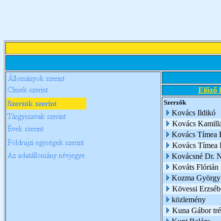
Előző 
Szerzők
Kovács Ildikó
Kovács Kamill
Kovács Tímea 
Kovács Tímea É
Kovácsné Dr. 
Kováts Flórián
Kozma György
Kövessi Erzsébe
közlemény
Kuna Gábor trén