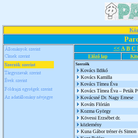
Köz
Par
<<
A
B
C
Előző lap
Kit
Szerzők
Kovács Ildikó
Kovács Kamilla
Kovács Tímea Éva
Kovács Tímea Éva – Peták Pé
Kovácsné Dr. Nagy Emese
Kováts Flórián
Kozma György
Kövessi Erzsébet dr.
közlemény
Kuna Gábor tréner és Simon I