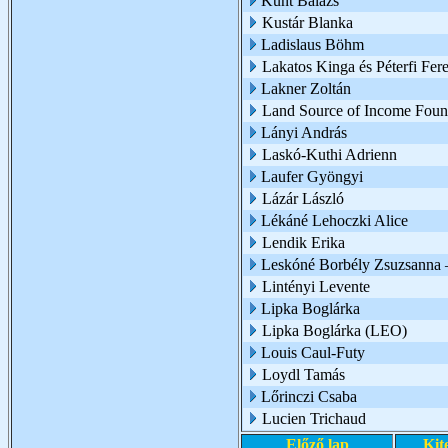
Kunt Balázs
Kustár Blanka
Ladislaus Böhm
Lakatos Kinga és Péterfi Fer
Lakner Zoltán
Land Source of Income Foun
Lányi András
Laskó-Kuthi Adrienn
Laufer Gyöngyi
Lázár László
Lékáné Lehoczki Alice
Lendik Erika
Leskóné Borbély Zsuzsanna 
Lintényi Levente
Lipka Boglárka
Lipka Boglárka (LEO)
Louis Caul-Futy
Loydl Tamás
Lőrinczi Csaba
Lucien Trichaud
Előző lap
Kit