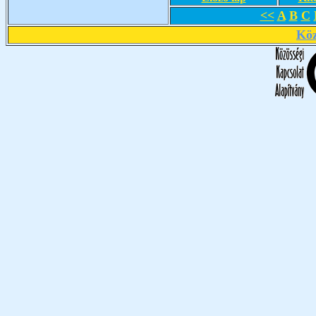
<<
A
B
C
Köz