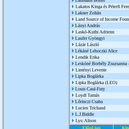
Ladislaus Böhm
Lakatos Kinga és Péterfi Fer
Lakner Zoltán
Land Source of Income Foun
Lányi András
Laskó-Kuthi Adrienn
Laufer Gyöngyi
Lázár László
Lékáné Lehoczki Alice
Lendik Erika
Leskóné Borbély Zsuzsanna 
Lintényi Levente
Lipka Boglárka
Lipka Boglárka (LEO)
Louis Caul-Futy
Loydl Tamás
Lőrinczi Csaba
Lucien Trichaud
L.J.Biddle
Lys; Alison
Előző lap
Kit