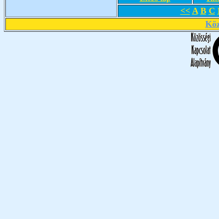
<<
A
B
C
Köz