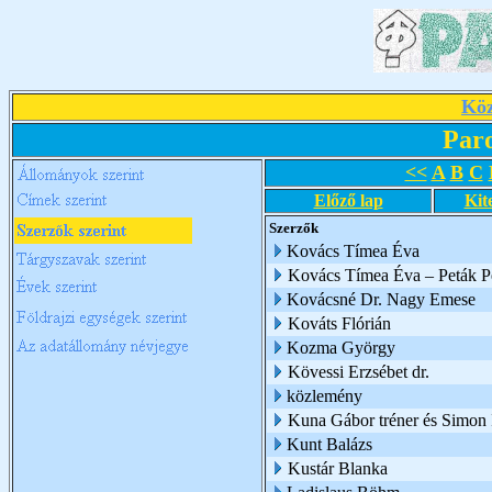
Köz
Par
<<
A
B
C
Előző lap
Kit
Szerzők
Kovács Tímea Éva
Kovács Tímea Éva – Peták Pé
Kovácsné Dr. Nagy Emese
Kováts Flórián
Kozma György
Kövessi Erzsébet dr.
közlemény
Kuna Gábor tréner és Simon I
Kunt Balázs
Kustár Blanka