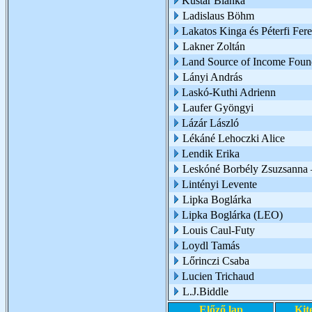
Kustár Blanka
Ladislaus Böhm
Lakatos Kinga és Péterfi Fer
Lakner Zoltán
Land Source of Income Foun
Lányi András
Laskó-Kuthi Adrienn
Laufer Gyöngyi
Lázár László
Lékáné Lehoczki Alice
Lendik Erika
Leskóné Borbély Zsuzsanna 
Lintényi Levente
Lipka Boglárka
Lipka Boglárka (LEO)
Louis Caul-Futy
Loydl Tamás
Lőrinczi Csaba
Lucien Trichaud
L.J.Biddle
Előző lap
Kit