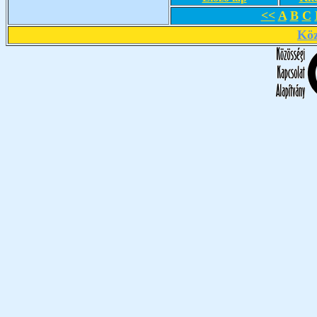
<<
A
B
C
Köz