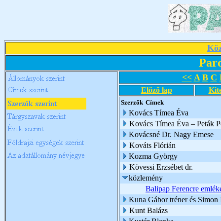
Köz
Par
<<
A
B
C
Előző lap
Kit
Szerzők
Címek
Kovács Tímea Éva
Kovács Tímea Éva – Peták Pé
Kovácsné Dr. Nagy Emese
Kováts Flórián
Kozma György
Kövessi Erzsébet dr.
közlemény
Balipap Ferencre emlék
Kuna Gábor tréner és Simon I
Kunt Balázs