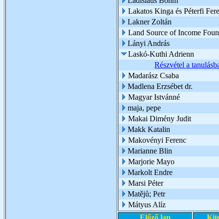
Ladislaus Böhm
Lakatos Kinga és Péterfi Fer
Lakner Zoltán
Land Source of Income Foun
Lányi András
Laskó-Kuthi Adrienn
Részvétel a tanulásba
Madarász Csaba
Madlena Erzsébet dr.
Magyar Istvánné
maja, pepe
Makai Dimény Judit
Makk Katalin
Makovényi Ferenc
Marianne Blin
Marjorie Mayo
Markolt Endre
Marsi Péter
Matějů; Petr
Mátyus Alíz
Előző lap
Kit