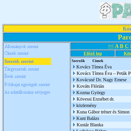
Köz
Par
<<
A
B
C
Előző lap
Kit
Szerzők
Címek
Kovács Tímea Éva
Kovács Tímea Éva – Peták Pé
Kovácsné Dr. Nagy Emese
Kováts Flórián
Kozma György
Kövessi Erzsébet dr.
közlemény
Kuna Gábor tréner és Simon I
Kunt Balázs
Kustár Blanka