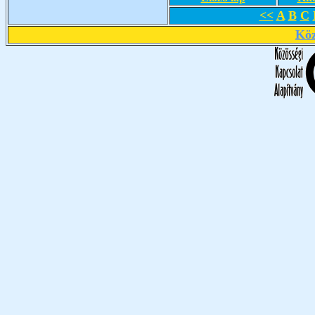
<<
A
B
C
Köz