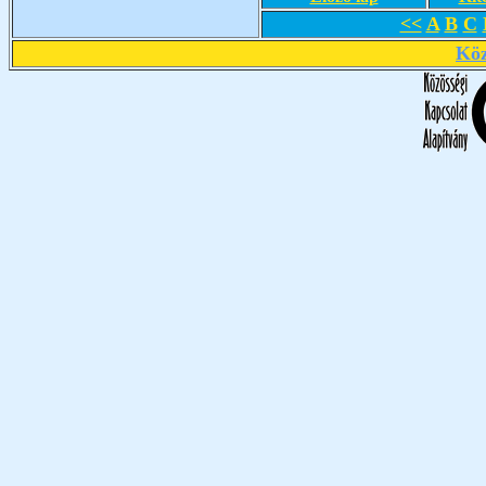
<<
A
B
C
Köz