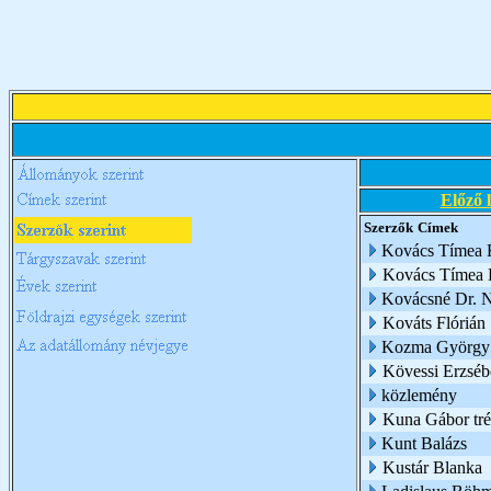
Előző 
Szerzők
Címek
Kovács Tímea 
Kovács Tímea É
Kovácsné Dr. 
Kováts Flórián
Kozma György
Kövessi Erzsébe
közlemény
Kuna Gábor trén
Kunt Balázs
Kustár Blanka