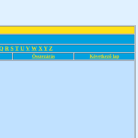
Q
R
S
T
U
V
W
X
Y
Z
Összezárás
Következő lap