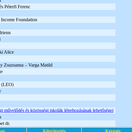
m
s Péterfi Ferenc
 Income Foundation
drienn
i
i Alice
y Zsuzsanna – Varga Matild
te
a (LEO)
y
i művelődés és közösségi iskolák létrehozásának lehetőségei
a
et dr.
lap
Kiterjesztés
Keresés