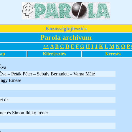
Közösségfejlesztés
Parola archívum
<<
A
B
C
D
E
F
G
H
I
J
K
L
M
N
O
P
lap
Kiterjesztés
Keresés
Éva
va – Peták Péter – Sebály Bernadett – Varga Máté
Nagy Emese
t dr.
er és Simon Ildikó tréner