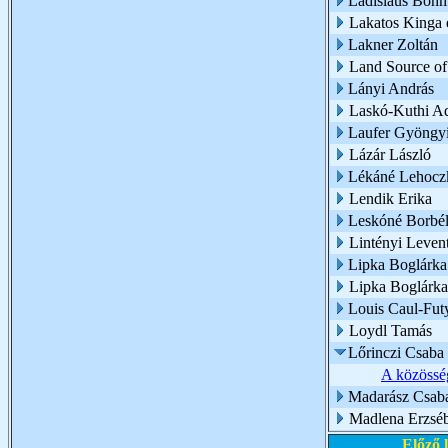
Ladislaus Böh
Lakatos Kinga é
Lakner Zoltán
Land Source of
Lányi András
Laskó-Kuthi A
Laufer Gyöngy
Lázár László
Lékáné Lehoczk
Lendik Erika
Leskóné Borbél
Lintényi Leven
Lipka Boglárka
Lipka Boglárk
Louis Caul-Fut
Loydl Tamás
Lőrinczi Csaba
A közösség
Madarász Csab
Madlena Erzséb
Előző 