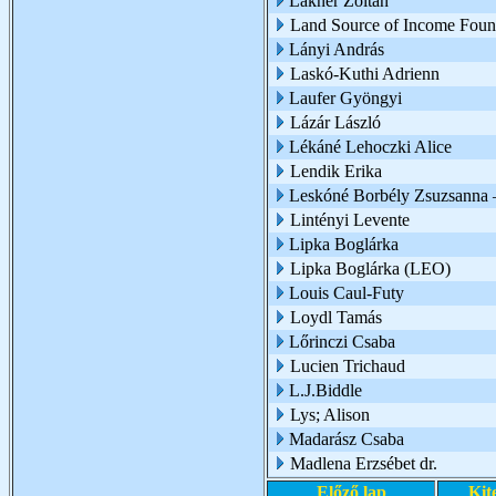
Lakner Zoltán
Land Source of Income Foun
Lányi András
Laskó-Kuthi Adrienn
Laufer Gyöngyi
Lázár László
Lékáné Lehoczki Alice
Lendik Erika
Leskóné Borbély Zsuzsanna 
Lintényi Levente
Lipka Boglárka
Lipka Boglárka (LEO)
Louis Caul-Futy
Loydl Tamás
Lőrinczi Csaba
Lucien Trichaud
L.J.Biddle
Lys; Alison
Madarász Csaba
Madlena Erzsébet dr.
Előző lap
Kit