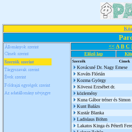
Köz
Par
<<
A
B
C
Előző lap
Kit
Szerzők
Címek
Kovácsné Dr. Nagy Emese
Kováts Flórián
Kozma György
Kövessi Erzsébet dr.
közlemény
Kuna Gábor tréner és Simon I
Kunt Balázs
Kustár Blanka
Ladislaus Böhm
Lakatos Kinga és Péterfi Fer