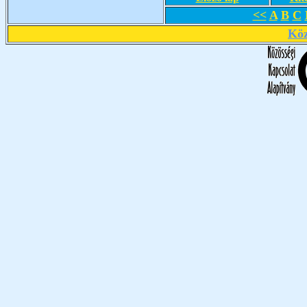
<<
A
B
C
Köz