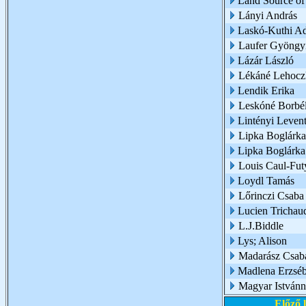
Land Source of
Lányi András
Laskó-Kuthi Ad
Laufer Gyöngy
Lázár László
Lékáné Lehoczk
Lendik Erika
Leskóné Borbél
Lintényi Leven
Lipka Boglárka
Lipka Boglárk
Louis Caul-Fut
Loydl Tamás
Lőrinczi Csaba
Lucien Trichau
L.J.Biddle
Lys; Alison
Madarász Csab
Madlena Erzsébe
Magyar Istvánn
Előző 