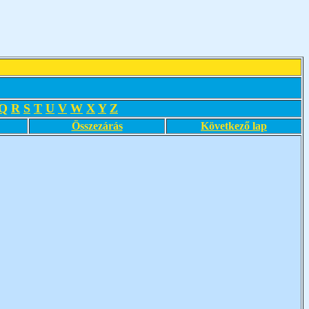
Q
R
S
T
U
V
W
X
Y
Z
Összezárás
Következő lap