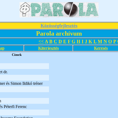
Közösségfejlesztés
Parola archívum
<<
A
B
C
D
E
F
G
H
I
J
K
L
M
N
O
P
lap
Kiterjesztés
Keresés
Címek
t dr.
er és Simon Ildikó tréner
m
s Péterfi Ferenc