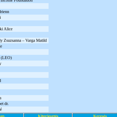
 Income Foundation
rienn
i
i Alice
y Zsuzsanna – Varga Matild
te
a (LEO)
y
d
a
t dr.
é
lap
Kiterjesztés
Keresés