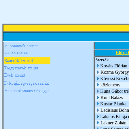
Előző 
Szerzők
Kováts Flórián
Kozma György
Kövessi Erzsébe
közlemény
Kuna Gábor trén
Kunt Balázs
Kustár Blanka
Ladislaus Böh
Lakatos Kinga é
Lakner Zoltán