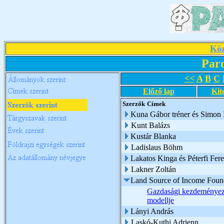
Köz
Par
<<
A
B
C
Előző lap
Kit
Szerzők
Címek
Kuna Gábor tréner és Simon I
Kunt Balázs
Kustár Blanka
Ladislaus Böhm
Lakatos Kinga és Péterfi Fer
Lakner Zoltán
Land Source of Income Foun
Gazdasági kezdeményezé
modellje
Lányi András
Laskó-Kuthi Adrienn