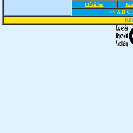
Előző lap
Kit
<<
A
B
C
Köz