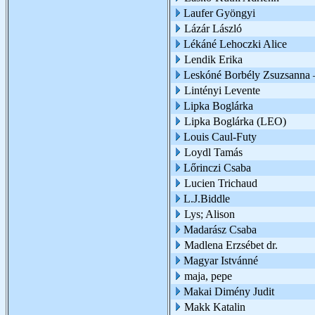
Laufer Gyöngyi
Lázár László
Lékáné Lehoczki Alice
Lendik Erika
Leskóné Borbély Zsuzsanna 
Lintényi Levente
Lipka Boglárka
Lipka Boglárka (LEO)
Louis Caul-Futy
Loydl Tamás
Lőrinczi Csaba
Lucien Trichaud
L.J.Biddle
Lys; Alison
Madarász Csaba
Madlena Erzsébet dr.
Magyar Istvánné
maja, pepe
Makai Dimény Judit
Makk Katalin