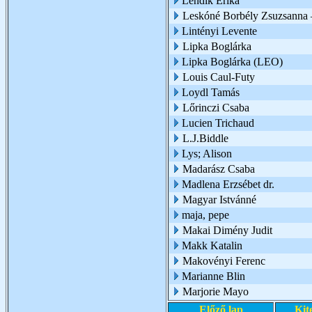
Lendik Erika
Leskóné Borbély Zsuzsanna 
Lintényi Levente
Lipka Boglárka
Lipka Boglárka (LEO)
Louis Caul-Futy
Loydl Tamás
Lőrinczi Csaba
Lucien Trichaud
L.J.Biddle
Lys; Alison
Madarász Csaba
Madlena Erzsébet dr.
Magyar Istvánné
maja, pepe
Makai Dimény Judit
Makk Katalin
Makovényi Ferenc
Marianne Blin
Marjorie Mayo
Előző lap
Kit