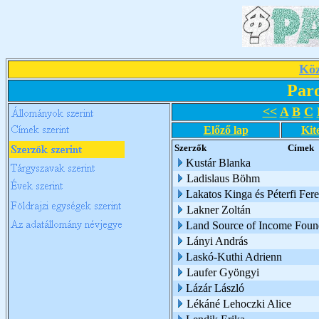
Köz
Par
<<
A
B
C
Előző lap
Kit
Szerzők
Címek
Kustár Blanka
Ladislaus Böhm
Lakatos Kinga és Péterfi Fer
Lakner Zoltán
Land Source of Income Foun
Lányi András
Laskó-Kuthi Adrienn
Laufer Gyöngyi
Lázár László
Lékáné Lehoczki Alice