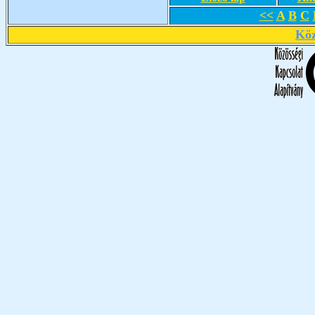
<<
A
B
C
Köz